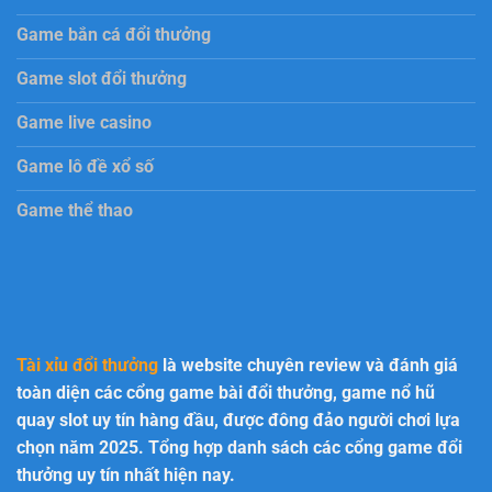
Game bắn cá đổi thưởng
Game slot đổi thưởng
Game live casino
Game lô đề xổ số
Game thể thao
Tài xỉu đổi thưởng
là website chuyên review và đánh giá
toàn diện các cổng game bài đổi thưởng, game nổ hũ
quay slot uy tín hàng đầu, được đông đảo người chơi lựa
chọn năm 2025. Tổng hợp danh sách các cổng game đổi
thưởng uy tín nhất hiện nay.