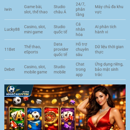
24/7,
Game bài,
Studio
Máy chủ đa khu
Iwin
phân
slot, thể thao
châu Á
vực
tầng
Cá
Casino, slot,
Studio
AI phân tích
Lucky88
nhân
mini game
quốc tế
hành vi
hóa
Data
Hỗ trợ
Thể thao,
Dữ liệu thời gian
11Bet
provider
chuyên
eSports
thực
quốc tế
sâu
Chat
Ứng dụng riêng,
Casino, slot,
Studio
Debet
trong
bảo mật sinh
mobile game
mobile
app
trắc