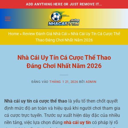
Bỏ
ADD ANYTHING HERE OR JUST REMOVE IT...
qua
nội
dung
Home
»
Review Đánh Giá Nhà Cái
»
Nhà Cái Uy Tín Cá Cược Thể
Thao Đáng Chơi Nhất Năm 2026
Nhà Cái Uy Tín Cá Cược Thể Thao
Đáng Chơi Nhất Năm 2026
ĐĂNG VÀO
THÁNG 1 21, 2026
BỞI
ADMIN
Nhà cái uy tín cá cược thể thao
là yếu tố then chốt quyết
định mức độ an toàn và hiệu quả khi người chơi tham gia
cá cược trực tuyến. Trước sự xuất hiện dày đặc của nhiều
nền tảng, việc lựa chọn đúng
nhà cái uy tín
có pháp lý rõ