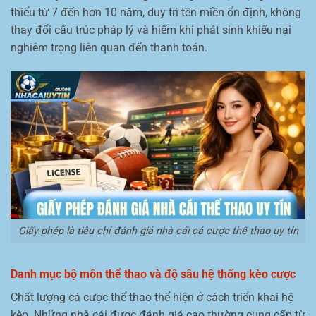
thiểu từ 7 đến hơn 10 năm, duy trì tên miền ổn định, không
thay đổi cấu trúc pháp lý và hiếm khi phát sinh khiếu nại
nghiêm trọng liên quan đến thanh toán.
Giấy phép là tiêu chí đánh giá nhà cái cá cược thể thao uy tín
Danh mục bộ môn thể thao và độ sâu hệ thống kèo cược
Chất lượng cá cược thể thao thể hiện ở cách triển khai hệ
kèo. Những nhà cái được đánh giá cao thường cung cấp từ