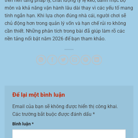
trên nền tảng pháp lý, chất lượng tỷ lệ kèo, danh mục bộ
môn và khả năng vận hành lâu dài thay vì các yếu tố mang
tính ngắn hạn. Khi lựa chọn đúng nhà cái, người chơi sẽ
chủ động hơn trong quản lý vốn và hạn chế rủi ro không
cần thiết. Những phân tích trong bài đã giúp làm rõ các
nền tảng nổi bật năm 2026 để bạn tham khảo.
Để lại một bình luận
Email của bạn sẽ không được hiển thị công khai.
Các trường bắt buộc được đánh dấu
*
Bình luận
*