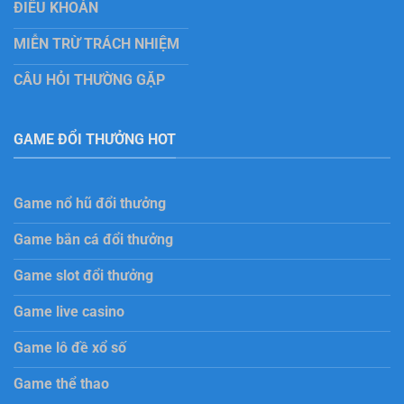
ĐIỀU KHOẢN
MIỄN TRỪ TRÁCH NHIỆM
CÂU HỎI THƯỜNG GẶP
GAME ĐỔI THƯỞNG HOT
Game nổ hũ đổi thưởng
Game bắn cá đổi thưởng
Game slot đổi thưởng
Game live casino
Game lô đề xổ số
Game thể thao