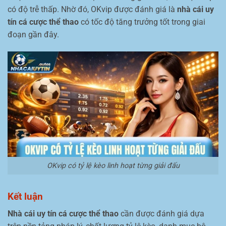
có độ trễ thấp. Nhờ đó, OKvip được đánh giá là
nhà cái uy
tín cá cược thể thao
có tốc độ tăng trưởng tốt trong giai
đoạn gần đây.
OKvip có tỷ lệ kèo linh hoạt từng giải đấu
Kết luận
Nhà cái uy tín cá cược thể thao
cần được đánh giá dựa